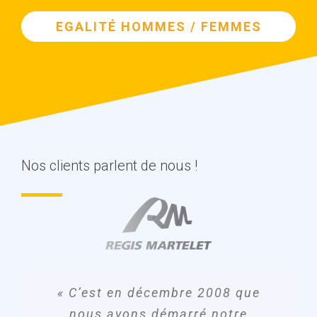
EGALITÉ HOMMES / FEMMES
Nos clients parlent de nous !
« Acteur majeur et indépendant du
transport en Picardie et région
« C’est en décembre 2008 que
parisienne, le TMS est au cœur de
nous avons démarré notre