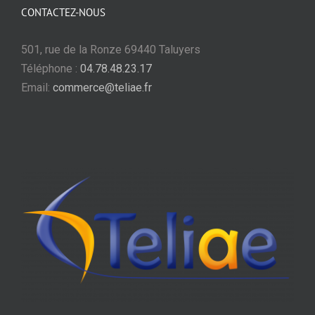
CONTACTEZ-NOUS
réactifs aux évolutions de la
réglementation. Au delà de sa
501, rue de la Ronze 69440 Taluyers
sympathie et son dynamisme,
Téléphone :
04.78.48.23.17
l’équipe TELIAE veille à garder ses
Email:
commerce@teliae.fr
solutions toujours à jour ce qui
nous permet de répondre présents
auprès de nos clients. »
Cédric SAQUET
DSI Groupe Prévoté