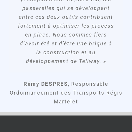
sa taille. Elle est également facile
passerelles qui se développent
à prendre en mains par les
entre ces deux outils contribuent
utilisateurs même lorsqu’ils ne
fortement à optimiser les process
connaissent pas particulièrement
en place. Nous sommes fiers
le transport.
d’avoir été et d’être une brique à
Ce changement de TMS a été très
la construction et au
bénéfique dans nos entreprises :
développement de Teliway. »
nous sommes plus mobiles grâce
à cette solution en ligne, plus
Rémy DESPRES
,
Responsable
agiles grâce aux modules comme
Ordonnancement des Transports Régis
Telimobile que nous pouvons
Martelet
mettre à disposition de nos
conducteurs ou sous-traitants,
plus flexibles pour nous adapter
aux exigences de nos clients et