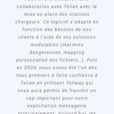
notre activité de Messagerie.
collaboration avec Teliae avec la
Lorsque nous avons choisi Teliway
mise en place des stations
il y 8 ans nous avons été séduits
chargeurs. Ce logiciel s’adapte en
par la capacité d’écoute et
fonction des besoins de nos
d’adaptation de TELIAE. Ils nous
clients à l’aide de ses solutions
proposaient une solution évolutive
modulables (matières
et collaborative totalement en
dangereuses, mapping
ligne, un véritable partenariat
personnalisé des fichiers…). Puis
visant à nous faire évoluer
en 2009, nous avons été l’un des
mutuellement et à fédérer les
tous premiers à faire confiance à
entreprises de transports autour
Teliae en utilisant Teliway qui
d’efforts communs. La solution
nous aura permis de franchir un
qu’ils développent sans cesse est
cap important pour notre
innovante, flexible et adaptable à
exploitation messagerie
chaque structure quelle que soit
principalement. Aujourd’hui, les