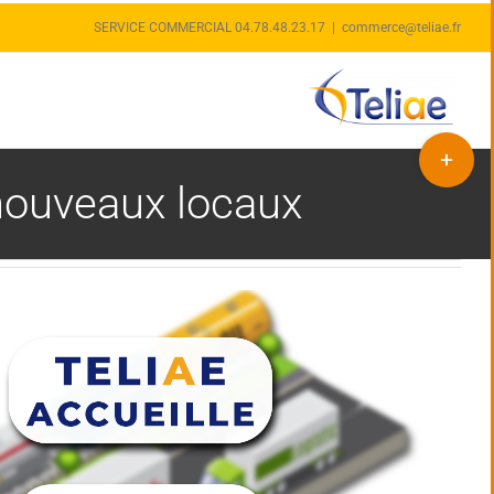
SERVICE COMMERCIAL 04.78.48.23.17
|
commerce@teliae.fr
Bascule
de
 nouveaux locaux
la
zone
de
la
barre
coulissan