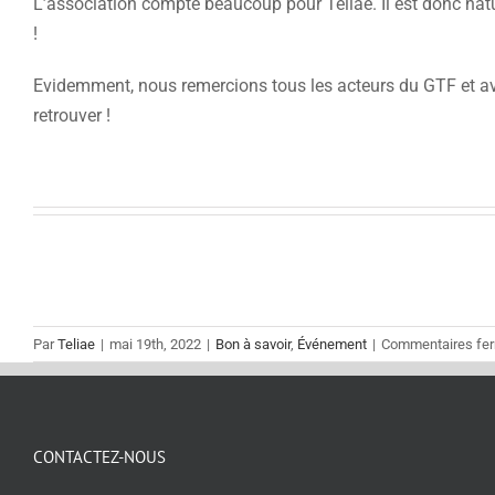
L’association compte beaucoup pour Teliae. Il est donc natu
!
Evidemment, nous remercions tous les acteurs du GTF et av
retrouver !
Par
Teliae
|
mai 19th, 2022
|
Bon à savoir
,
Événement
|
Commentaires fe
CONTACTEZ-NOUS