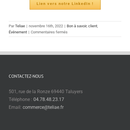
Lien vers notre LinkedIn !
Par
Teliae
|
novembre 16th, 2022
|
Bon à savoir
,
client
,
sur
Événement
|
Commentaires fermés
[ACTU’]
URBY
en
formation
chez
Teliae
CONTACTEZ-NOUS
501, rue de la Ronze 69440 Taluyers
Téléphone :
04.78.48.23.17
Email:
commerce@teliae.fr