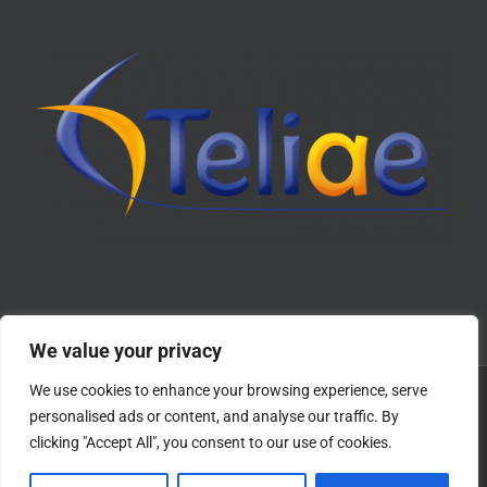
We value your privacy
We use cookies to enhance your browsing experience, serve
© Copyright 2019 -
2026 Teliae | Tous droits réservés |
Conditions
personalised ads or content, and analyse our traffic. By
Générales de Vente
|
Mentions légales
&
Politique de confidentialité
|
clicking "Accept All", you consent to our use of cookies.
Site internet réalisé par
MARKET-On
.